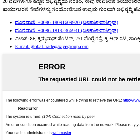
20 ವರ್ಷಗಳಿಗೂ ಹೆಚ್ಚಿನ ಅಭಿವೃದ್ಧಿಯ ನಂತರ, ನಾವು ಉಪಕರಣ ತಯಾರಕರಿಂದ ತಾ
ಕಾರ್ಯಾಚರಣೆ ಸೇವೆಗಳನ್ನು ಸಂಯೋಜಿಸುವ ಉದ್ಯಮ ಗುಂಪಾಗಿ ಅಭಿವೃದ್ಧಿ ಹೊಂ
ದೂರವಾಣಿ: +0086-18091609920 (ವೀಚಾಟ್/ವಾಟ್ಸಾಪ್)
ದೂರವಾಣಿ: +0086-18192366931 (ವೀಚಾಟ್/ವಾಟ್ಸಾಪ್)
ವಿಳಾಸ: 8F, ಕ್ಸಿನ್ಯುವಾನ್ ಸೆಂಟರ್, 251 ಫೆಂಗ್ಹೆ ರಸ್ತೆ, ಕ್ಸಿ 'ಆನ್ ಸಿಟಿ, ಶಾಂಕ್ಸ
E-mail: global-trade@xiyegroup.com