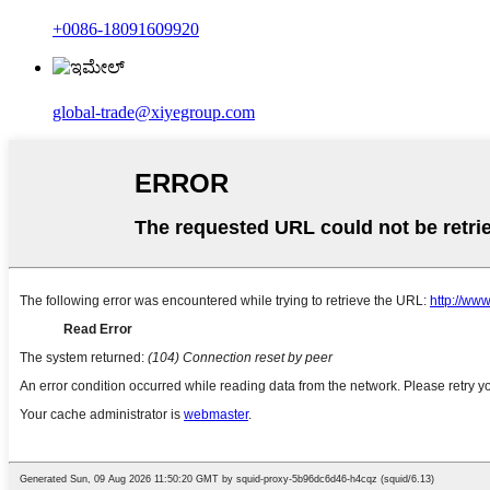
+0086-18091609920
global-trade@xiyegroup.com