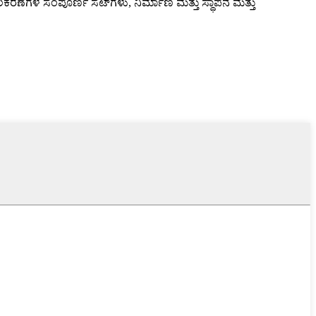
ರಣೆಗಳ ಸಂಪೂರ್ಣ ಸೆಟ್‌ಗಳು, ನಿರ್ಮಾಣ ಮತ್ತು ಸ್ಥಾಪನೆ ಮತ್ತು