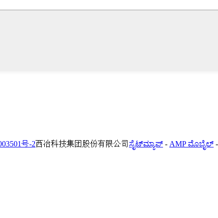
03501号-2
西冶科技集团股份有限公司
ಸೈಟ್‌ಮ್ಯಾಪ್
-
AMP ಮೊಬೈಲ್